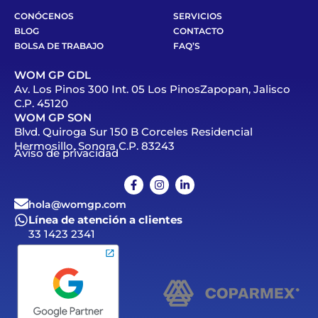
CONÓCENOS
SERVICIOS
BLOG
CONTACTO
BOLSA DE TRABAJO
FAQ’S
WOM GP GDL
Av. Los Pinos 300 Int. 05 Los PinosZapopan, Jalisco
C.P. 45120
WOM GP SON
Blvd. Quiroga Sur 150 B Corceles Residencial
Hermosillo, Sonora C.P. 83243
Aviso de privacidad
hola@womgp.com
Línea de atención a clientes
33 1423 2341