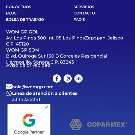
CONÓCENOS
SERVICIOS
BLOG
CONTACTO
BOLSA DE TRABAJO
FAQ’S
WOM GP GDL
Av. Los Pinos 300 Int. 05 Los PinosZapopan, Jalisco
C.P. 45120
WOM GP SON
Blvd. Quiroga Sur 150 B Corceles Residencial
Hermosillo, Sonora C.P. 83243
Aviso de privacidad
hola@womgp.com
Línea de atención a clientes
33 1423 2341