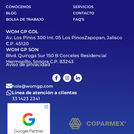
CONÓCENOS
SERVICIOS
BLOG
CONTACTO
BOLSA DE TRABAJO
FAQ’S
WOM GP GDL
Av. Los Pinos 300 Int. 05 Los PinosZapopan, Jalisco
C.P. 45120
WOM GP SON
Blvd. Quiroga Sur 150 B Corceles Residencial
Hermosillo, Sonora C.P. 83243
Aviso de privacidad
hola@womgp.com
Línea de atención a clientes
33 1423 2341