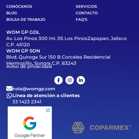
CONÓCENOS
SERVICIOS
BLOG
CONTACTO
BOLSA DE TRABAJO
FAQ’S
WOM GP GDL
Av. Los Pinos 300 Int. 05 Los PinosZapopan, Jalisco
C.P. 45120
WOM GP SON
Blvd. Quiroga Sur 150 B Corceles Residencial
Hermosillo, Sonora C.P. 83243
Aviso de privacidad
hola@womgp.com
Línea de atención a clientes
33 1423 2341