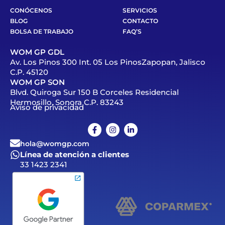
CONÓCENOS
SERVICIOS
BLOG
CONTACTO
BOLSA DE TRABAJO
FAQ’S
WOM GP GDL
Av. Los Pinos 300 Int. 05 Los PinosZapopan, Jalisco
C.P. 45120
WOM GP SON
Blvd. Quiroga Sur 150 B Corceles Residencial
Hermosillo, Sonora C.P. 83243
Aviso de privacidad
hola@womgp.com
Línea de atención a clientes
33 1423 2341