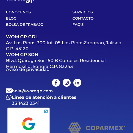
CONÓCENOS
SERVICIOS
BLOG
CONTACTO
BOLSA DE TRABAJO
FAQ’S
WOM GP GDL
Av. Los Pinos 300 Int. 05 Los PinosZapopan, Jalisco
C.P. 45120
WOM GP SON
Blvd. Quiroga Sur 150 B Corceles Residencial
Hermosillo, Sonora C.P. 83243
Aviso de privacidad
hola@womgp.com
Línea de atención a clientes
33 1423 2341