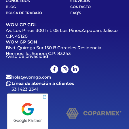
CONÓCENOS
SERVICIOS
BLOG
CONTACTO
BOLSA DE TRABAJO
FAQ’S
WOM GP GDL
Av. Los Pinos 300 Int. 05 Los PinosZapopan, Jalisco
C.P. 45120
WOM GP SON
Blvd. Quiroga Sur 150 B Corceles Residencial
Hermosillo, Sonora C.P. 83243
Aviso de privacidad
hola@womgp.com
Línea de atención a clientes
33 1423 2341