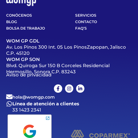
CONÓCENOS
SERVICIOS
BLOG
CONTACTO
BOLSA DE TRABAJO
FAQ’S
WOM GP GDL
Av. Los Pinos 300 Int. 05 Los PinosZapopan, Jalisco
C.P. 45120
WOM GP SON
Blvd. Quiroga Sur 150 B Corceles Residencial
Hermosillo, Sonora C.P. 83243
Aviso de privacidad
hola@womgp.com
Línea de atención a clientes
33 1423 2341