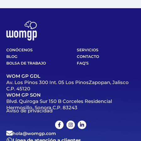
CONÓCENOS
SERVICIOS
BLOG
CONTACTO
BOLSA DE TRABAJO
FAQ’S
WOM GP GDL
Av. Los Pinos 300 Int. 05 Los PinosZapopan, Jalisco
C.P. 45120
WOM GP SON
Blvd. Quiroga Sur 150 B Corceles Residencial
Hermosillo, Sonora C.P. 83243
Aviso de privacidad
hola@womgp.com
Línea de atención a clientes