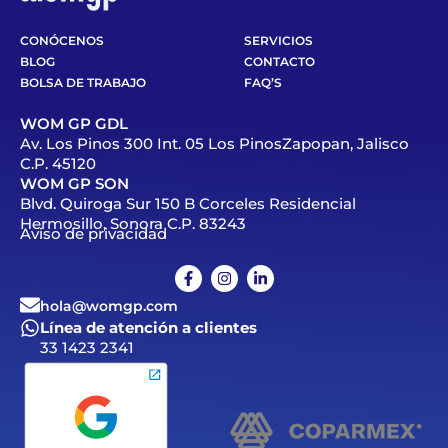
CONÓCENOS
SERVICIOS
BLOG
CONTACTO
BOLSA DE TRABAJO
FAQ’S
WOM GP GDL
Av. Los Pinos 300 Int. 05 Los PinosZapopan, Jalisco
C.P. 45120
WOM GP SON
Blvd. Quiroga Sur 150 B Corceles Residencial
Hermosillo, Sonora C.P. 83243
Aviso de privacidad
hola@womgp.com
Línea de atención a clientes
33 1423 2341