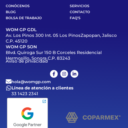
CONÓCENOS
SERVICIOS
BLOG
CONTACTO
BOLSA DE TRABAJO
FAQ’S
WOM GP GDL
Av. Los Pinos 300 Int. 05 Los PinosZapopan, Jalisco
C.P. 45120
WOM GP SON
Blvd. Quiroga Sur 150 B Corceles Residencial
Hermosillo, Sonora C.P. 83243
Aviso de privacidad
hola@womgp.com
Línea de atención a clientes
33 1423 2341