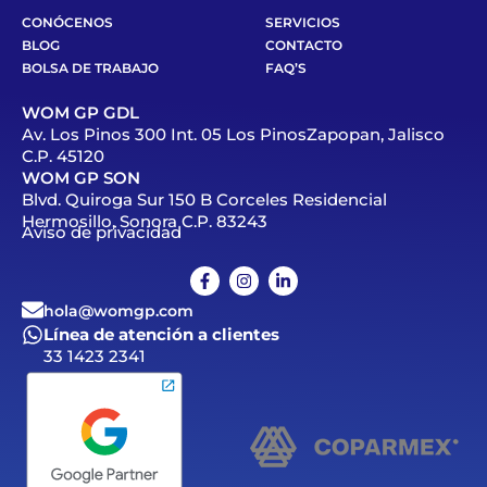
CONÓCENOS
SERVICIOS
BLOG
CONTACTO
BOLSA DE TRABAJO
FAQ’S
WOM GP GDL
Av. Los Pinos 300 Int. 05 Los PinosZapopan, Jalisco
C.P. 45120
WOM GP SON
Blvd. Quiroga Sur 150 B Corceles Residencial
Hermosillo, Sonora C.P. 83243
Aviso de privacidad
hola@womgp.com
Línea de atención a clientes
33 1423 2341