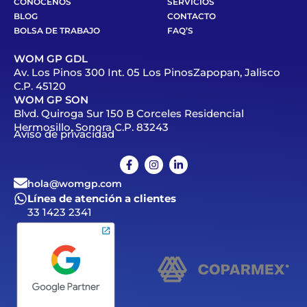
CONÓCENOS
SERVICIOS
BLOG
CONTACTO
BOLSA DE TRABAJO
FAQ’S
WOM GP GDL
Av. Los Pinos 300 Int. 05 Los PinosZapopan, Jalisco
C.P. 45120
WOM GP SON
Blvd. Quiroga Sur 150 B Corceles Residencial
Hermosillo, Sonora C.P. 83243
Aviso de privacidad
hola@womgp.com
Línea de atención a clientes
33 1423 2341