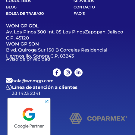
CONÓCENOS
SERVICIOS
BLOG
CONTACTO
BOLSA DE TRABAJO
FAQ’S
WOM GP GDL
Av. Los Pinos 300 Int. 05 Los PinosZapopan, Jalisco
C.P. 45120
WOM GP SON
Blvd. Quiroga Sur 150 B Corceles Residencial
Hermosillo, Sonora C.P. 83243
Aviso de privacidad
hola@womgp.com
Línea de atención a clientes
33 1423 2341