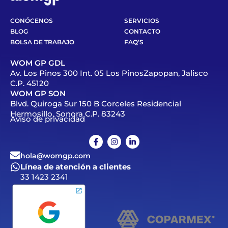
CONÓCENOS
SERVICIOS
BLOG
CONTACTO
BOLSA DE TRABAJO
FAQ’S
WOM GP GDL
Av. Los Pinos 300 Int. 05 Los PinosZapopan, Jalisco
C.P. 45120
WOM GP SON
Blvd. Quiroga Sur 150 B Corceles Residencial
Hermosillo, Sonora C.P. 83243
Aviso de privacidad
hola@womgp.com
Línea de atención a clientes
33 1423 2341