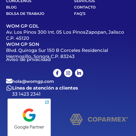
CONÓCENOS
SERVICIOS
BLOG
CONTACTO
BOLSA DE TRABAJO
FAQ’S
WOM GP GDL
Av. Los Pinos 300 Int. 05 Los PinosZapopan, Jalisco
C.P. 45120
WOM GP SON
Blvd. Quiroga Sur 150 B Corceles Residencial
Hermosillo, Sonora C.P. 83243
Aviso de privacidad
hola@womgp.com
Línea de atención a clientes
33 1423 2341