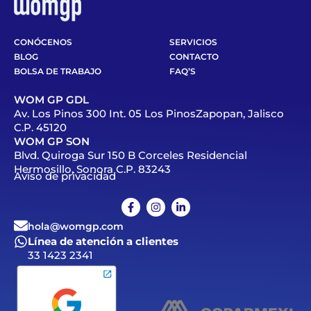
CONÓCENOS
SERVICIOS
BLOG
CONTACTO
BOLSA DE TRABAJO
FAQ’S
WOM GP GDL
Av. Los Pinos 300 Int. 05 Los PinosZapopan, Jalisco
C.P. 45120
WOM GP SON
Blvd. Quiroga Sur 150 B Corceles Residencial
Hermosillo, Sonora C.P. 83243
Aviso de privacidad
hola@womgp.com
Línea de atención a clientes
33 1423 2341