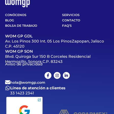
CONÓCENOS
SERVICIOS
BLOG
CONTACTO
BOLSA DE TRABAJO
FAQ’S
WOM GP GDL
Av. Los Pinos 300 Int. 05 Los PinosZapopan, Jalisco
C.P. 45120
WOM GP SON
Blvd. Quiroga Sur 150 B Corceles Residencial
Hermosillo, Sonora C.P. 83243
Aviso de privacidad
hola@womgp.com
Línea de atención a clientes
33 1423 2341