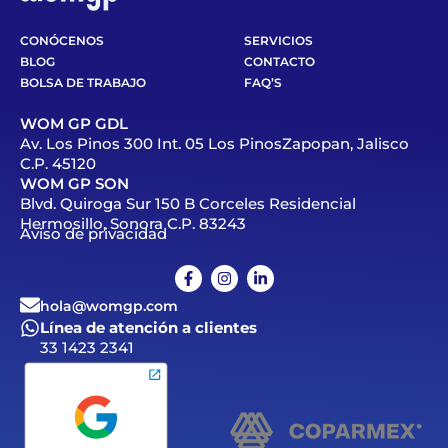
CONÓCENOS
SERVICIOS
BLOG
CONTACTO
BOLSA DE TRABAJO
FAQ’S
WOM GP GDL
Av. Los Pinos 300 Int. 05 Los PinosZapopan, Jalisco
C.P. 45120
WOM GP SON
Blvd. Quiroga Sur 150 B Corceles Residencial
Hermosillo, Sonora C.P. 83243
Aviso de privacidad
hola@womgp.com
Línea de atención a clientes
33 1423 2341