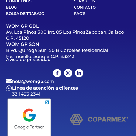
CONÓCENOS
SERVICIOS
BLOG
CONTACTO
BOLSA DE TRABAJO
FAQ’S
WOM GP GDL
Av. Los Pinos 300 Int. 05 Los PinosZapopan, Jalisco
C.P. 45120
WOM GP SON
Blvd. Quiroga Sur 150 B Corceles Residencial
Hermosillo, Sonora C.P. 83243
Aviso de privacidad
hola@womgp.com
Línea de atención a clientes
33 1423 2341