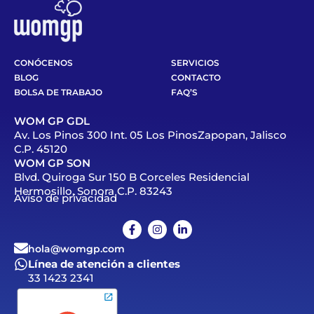
CONÓCENOS
SERVICIOS
BLOG
CONTACTO
BOLSA DE TRABAJO
FAQ’S
WOM GP GDL
Av. Los Pinos 300 Int. 05 Los PinosZapopan, Jalisco
C.P. 45120
WOM GP SON
Blvd. Quiroga Sur 150 B Corceles Residencial
Hermosillo, Sonora C.P. 83243
Aviso de privacidad
hola@womgp.com
Línea de atención a clientes
33 1423 2341