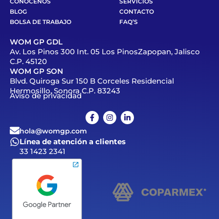
CONÓCENOS
SERVICIOS
BLOG
CONTACTO
BOLSA DE TRABAJO
FAQ’S
WOM GP GDL
Av. Los Pinos 300 Int. 05 Los PinosZapopan, Jalisco
C.P. 45120
WOM GP SON
Blvd. Quiroga Sur 150 B Corceles Residencial
Hermosillo, Sonora C.P. 83243
Aviso de privacidad
hola@womgp.com
Línea de atención a clientes
33 1423 2341