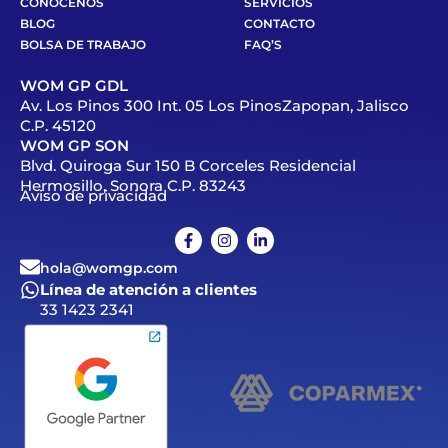
CONÓCENOS
SERVICIOS
BLOG
CONTACTO
BOLSA DE TRABAJO
FAQ’S
WOM GP GDL
Av. Los Pinos 300 Int. 05 Los PinosZapopan, Jalisco
C.P. 45120
WOM GP SON
Blvd. Quiroga Sur 150 B Corceles Residencial
Hermosillo, Sonora C.P. 83243
Aviso de privacidad
hola@womgp.com
Línea de atención a clientes
33 1423 2341