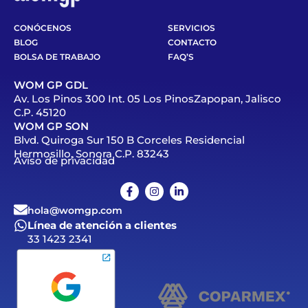
CONÓCENOS
SERVICIOS
BLOG
CONTACTO
BOLSA DE TRABAJO
FAQ’S
WOM GP GDL
Av. Los Pinos 300 Int. 05 Los PinosZapopan, Jalisco
C.P. 45120
WOM GP SON
Blvd. Quiroga Sur 150 B Corceles Residencial
Hermosillo, Sonora C.P. 83243
Aviso de privacidad
hola@womgp.com
Línea de atención a clientes
33 1423 2341