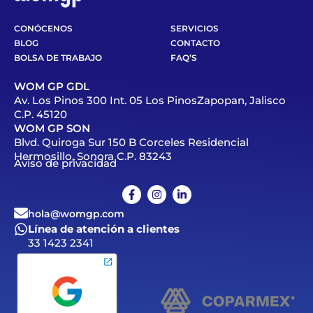
CONÓCENOS
SERVICIOS
BLOG
CONTACTO
BOLSA DE TRABAJO
FAQ’S
WOM GP GDL
Av. Los Pinos 300 Int. 05 Los PinosZapopan, Jalisco
C.P. 45120
WOM GP SON
Blvd. Quiroga Sur 150 B Corceles Residencial
Hermosillo, Sonora C.P. 83243
Aviso de privacidad
hola@womgp.com
Línea de atención a clientes
33 1423 2341