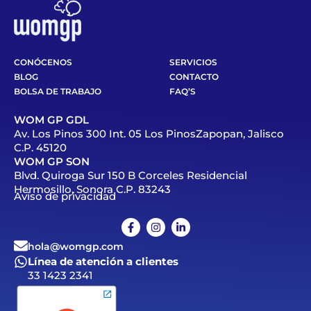
CONÓCENOS
SERVICIOS
BLOG
CONTACTO
BOLSA DE TRABAJO
FAQ’S
WOM GP GDL
Av. Los Pinos 300 Int. 05 Los PinosZapopan, Jalisco
C.P. 45120
WOM GP SON
Blvd. Quiroga Sur 150 B Corceles Residencial
Hermosillo, Sonora C.P. 83243
Aviso de privacidad
hola@womgp.com
Línea de atención a clientes
33 1423 2341