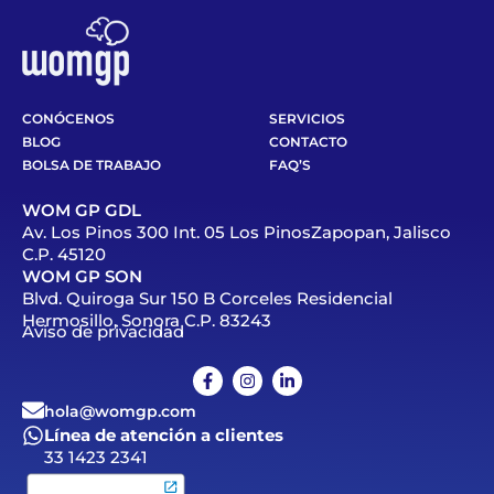
CONÓCENOS
SERVICIOS
BLOG
CONTACTO
BOLSA DE TRABAJO
FAQ’S
WOM GP GDL
Av. Los Pinos 300 Int. 05 Los PinosZapopan, Jalisco
C.P. 45120
WOM GP SON
Blvd. Quiroga Sur 150 B Corceles Residencial
Hermosillo, Sonora C.P. 83243
Aviso de privacidad
hola@womgp.com
Línea de atención a clientes
33 1423 2341