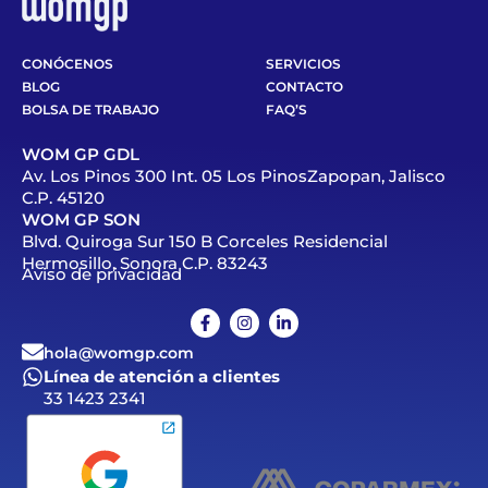
CONÓCENOS
SERVICIOS
BLOG
CONTACTO
BOLSA DE TRABAJO
FAQ’S
WOM GP GDL
Av. Los Pinos 300 Int. 05 Los PinosZapopan, Jalisco
C.P. 45120
WOM GP SON
Blvd. Quiroga Sur 150 B Corceles Residencial
Hermosillo, Sonora C.P. 83243
Aviso de privacidad
hola@womgp.com
Línea de atención a clientes
33 1423 2341