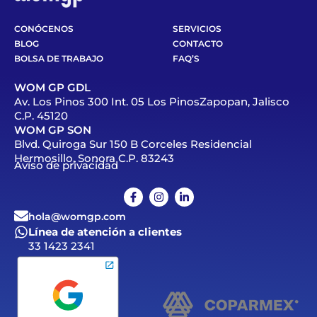
CONÓCENOS
SERVICIOS
BLOG
CONTACTO
BOLSA DE TRABAJO
FAQ’S
WOM GP GDL
Av. Los Pinos 300 Int. 05 Los PinosZapopan, Jalisco
C.P. 45120
WOM GP SON
Blvd. Quiroga Sur 150 B Corceles Residencial
Hermosillo, Sonora C.P. 83243
Aviso de privacidad
hola@womgp.com
Línea de atención a clientes
33 1423 2341