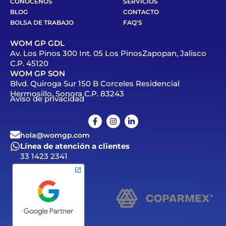
CONÓCENOS
SERVICIOS
BLOG
CONTACTO
BOLSA DE TRABAJO
FAQ’S
WOM GP GDL
Av. Los Pinos 300 Int. 05 Los PinosZapopan, Jalisco
C.P. 45120
WOM GP SON
Blvd. Quiroga Sur 150 B Corceles Residencial
Hermosillo, Sonora C.P. 83243
Aviso de privacidad
hola@womgp.com
Línea de atención a clientes
33 1423 2341