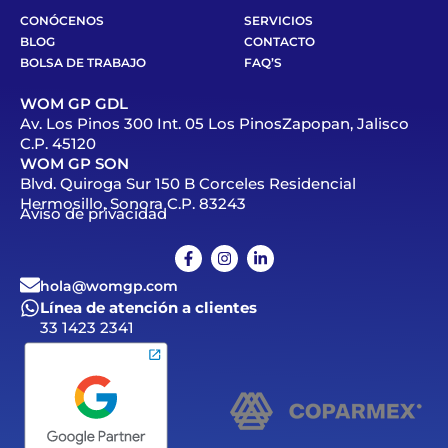
CONÓCENOS
SERVICIOS
BLOG
CONTACTO
BOLSA DE TRABAJO
FAQ’S
WOM GP GDL
Av. Los Pinos 300 Int. 05 Los PinosZapopan, Jalisco
C.P. 45120
WOM GP SON
Blvd. Quiroga Sur 150 B Corceles Residencial
Hermosillo, Sonora C.P. 83243
Aviso de privacidad
hola@womgp.com
Línea de atención a clientes
33 1423 2341