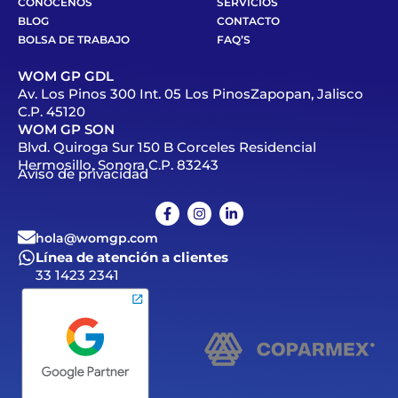
CONÓCENOS
SERVICIOS
BLOG
CONTACTO
BOLSA DE TRABAJO
FAQ’S
WOM GP GDL
Av. Los Pinos 300 Int. 05 Los PinosZapopan, Jalisco
C.P. 45120
WOM GP SON
Blvd. Quiroga Sur 150 B Corceles Residencial
Hermosillo, Sonora C.P. 83243
Aviso de privacidad
hola@womgp.com
Línea de atención a clientes
33 1423 2341