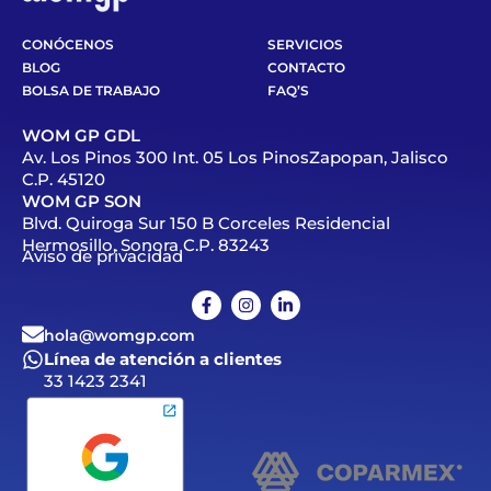
CONÓCENOS
SERVICIOS
BLOG
CONTACTO
BOLSA DE TRABAJO
FAQ’S
WOM GP GDL
Av. Los Pinos 300 Int. 05 Los PinosZapopan, Jalisco
C.P. 45120
WOM GP SON
Blvd. Quiroga Sur 150 B Corceles Residencial
Hermosillo, Sonora C.P. 83243
Aviso de privacidad
hola@womgp.com
Línea de atención a clientes
33 1423 2341