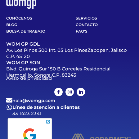
CONÓCENOS
SERVICIOS
BLOG
CONTACTO
BOLSA DE TRABAJO
FAQ’S
WOM GP GDL
Av. Los Pinos 300 Int. 05 Los PinosZapopan, Jalisco
C.P. 45120
WOM GP SON
Blvd. Quiroga Sur 150 B Corceles Residencial
Hermosillo, Sonora C.P. 83243
Aviso de privacidad
hola@womgp.com
Línea de atención a clientes
33 1423 2341