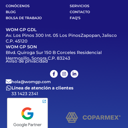
CONÓCENOS
SERVICIOS
BLOG
CONTACTO
BOLSA DE TRABAJO
FAQ’S
WOM GP GDL
Av. Los Pinos 300 Int. 05 Los PinosZapopan, Jalisco
C.P. 45120
WOM GP SON
Blvd. Quiroga Sur 150 B Corceles Residencial
Hermosillo, Sonora C.P. 83243
Aviso de privacidad
hola@womgp.com
Línea de atención a clientes
33 1423 2341