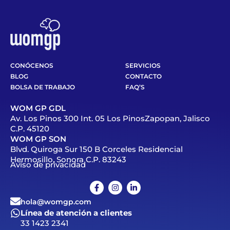
CONÓCENOS
SERVICIOS
BLOG
CONTACTO
BOLSA DE TRABAJO
FAQ’S
WOM GP GDL
Av. Los Pinos 300 Int. 05 Los PinosZapopan, Jalisco
C.P. 45120
WOM GP SON
Blvd. Quiroga Sur 150 B Corceles Residencial
Hermosillo, Sonora C.P. 83243
Aviso de privacidad
hola@womgp.com
Línea de atención a clientes
33 1423 2341