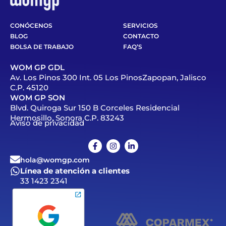
CONÓCENOS
SERVICIOS
BLOG
CONTACTO
BOLSA DE TRABAJO
FAQ’S
WOM GP GDL
Av. Los Pinos 300 Int. 05 Los PinosZapopan, Jalisco
C.P. 45120
WOM GP SON
Blvd. Quiroga Sur 150 B Corceles Residencial
Hermosillo, Sonora C.P. 83243
Aviso de privacidad
hola@womgp.com
Línea de atención a clientes
33 1423 2341