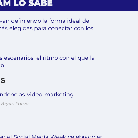
AM LO SABE
van definiendo la forma ideal de
ás elegidas para conectar con los
 escenarios, el ritmo con el que la
io
.
rs
: Bryan Fanzo
en el Social Media Week celebrado en