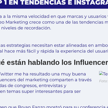
 1 EN TENDENCIAS E INSTAGR
 a la misma velocidad en que marcas y usuarios 
ideo Marketing crece como una de las tendencias m
s niveles de recordación.
 las estrategias necesitan estar alineadas en ambos
l hace más fácil y rápida la
experiencia del usuar
é están hablando los Influence
Twitter me ha resultado una muy buena
luencers del marketing comparten a través
Foto
das de congresos, entrevistas y
 en temas super interesantes para ser
agen que
Bryan Fanzo
mostró para su conferencia 