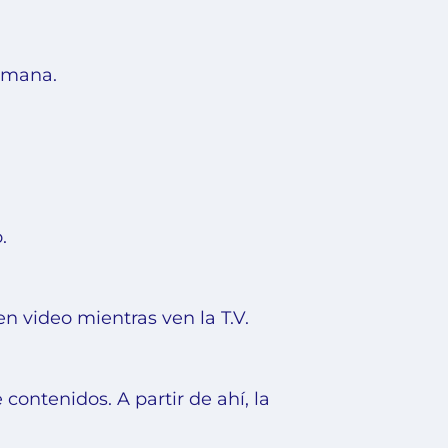
emana.
.
 video mientras ven la T.V.
ontenidos. A partir de ahí, la