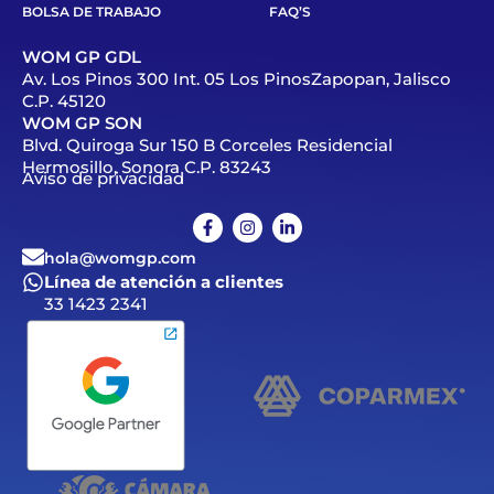
BOLSA DE TRABAJO
FAQ’S
WOM GP GDL
Av. Los Pinos 300 Int. 05 Los PinosZapopan, Jalisco
C.P. 45120
WOM GP SON
Blvd. Quiroga Sur 150 B Corceles Residencial
Hermosillo, Sonora C.P. 83243
Aviso de privacidad
hola@womgp.com
Línea de atención a clientes
33 1423 2341