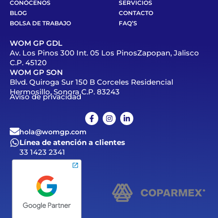
CONÓCENOS
SERVICIOS
BLOG
CONTACTO
BOLSA DE TRABAJO
FAQ’S
WOM GP GDL
Av. Los Pinos 300 Int. 05 Los PinosZapopan, Jalisco
C.P. 45120
WOM GP SON
Blvd. Quiroga Sur 150 B Corceles Residencial
Hermosillo, Sonora C.P. 83243
Aviso de privacidad
hola@womgp.com
Línea de atención a clientes
33 1423 2341