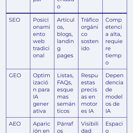
o
SEO
Posici
Artícul
Tráfico
Comp
onami
os,
orgáni
etenci
ento
blogs,
co
a alta,
web
landin
sosten
requie
tradici
g
ido
re
onal
pages
tiemp
o
GEO
Optim
Listas,
Respu
Depen
izació
FAQs,
estas
dencia
n para
esque
precis
de
IA
mas
as en
model
gener
semán
motor
os de
ativa
ticos
es IA
IA
AEO
Aparic
Párraf
Visibili
Espaci
ión en
os
dad
o