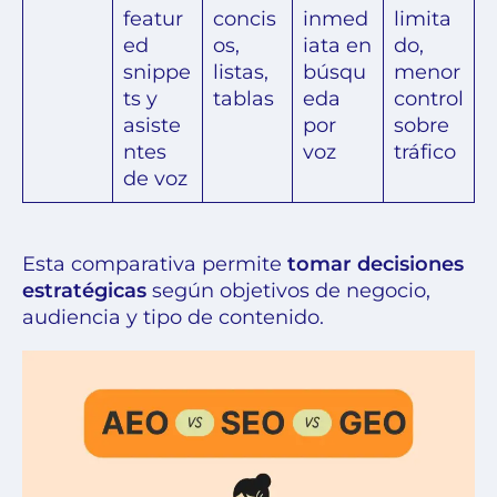
featur
concis
inmed
limita
ed
os,
iata en
do,
snippe
listas,
búsqu
menor
ts y
tablas
eda
control
asiste
por
sobre
ntes
voz
tráfico
de voz
Esta comparativa permite
tomar decisiones
estratégicas
según objetivos de negocio,
audiencia y tipo de contenido.