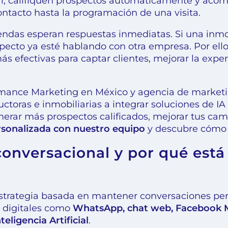
al, califiquen prospectos automáticamente y acom
ntacto hasta la programación de una visita.
ndas esperan respuestas inmediatas. Si una inmob
ecto ya esté hablando con otra empresa. Por ell
ás efectivas para captar clientes, mejorar la expe
mance Marketing en México y agencia de marketi
ructoras e inmobiliarias a integrar soluciones de I
nerar más prospectos calificados, mejorar tus ca
rsonalizada con nuestro equipo
y descubre cómo
conversacional y por qué está
strategia basada en mantener conversaciones per
s digitales como
WhatsApp, chat web, Facebook M
eligencia Artificial
.