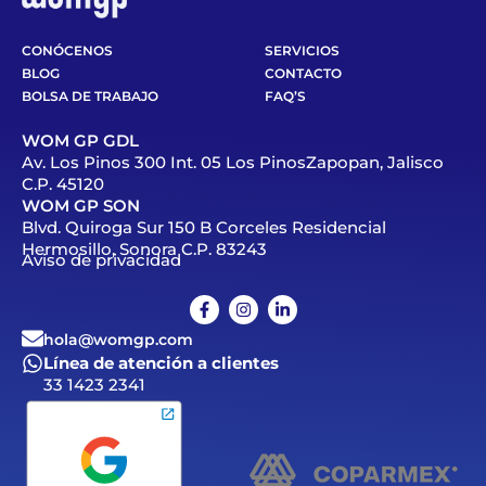
CONÓCENOS
SERVICIOS
BLOG
CONTACTO
BOLSA DE TRABAJO
FAQ’S
WOM GP GDL
Av. Los Pinos 300 Int. 05 Los PinosZapopan, Jalisco
C.P. 45120
WOM GP SON
Blvd. Quiroga Sur 150 B Corceles Residencial
Hermosillo, Sonora C.P. 83243
Aviso de privacidad
hola@womgp.com
Línea de atención a clientes
33 1423 2341