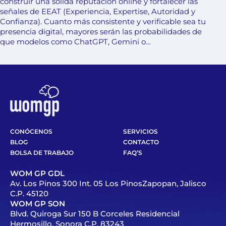
construir una sólida reputación online y fortalecer las
señales de EEAT (Experiencia, Expertise, Autoridad y
Confianza). Cuanto más consistente y verificable sea tu
presencia digital, mayores serán las probabilidades de
que modelos como ChatGPT, Gemini o…
CONÓCENOS
SERVICIOS
BLOG
CONTACTO
BOLSA DE TRABAJO
FAQ’S
WOM GP GDL
Av. Los Pinos 300 Int. 05 Los PinosZapopan, Jalisco
C.P. 45120
WOM GP SON
Blvd. Quiroga Sur 150 B Corceles Residencial
Hermosillo, Sonora C.P. 83243