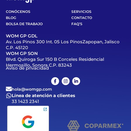
CONÓCENOS
SERVICIOS
BLOG
CONTACTO
BOLSA DE TRABAJO
FAQ’S
WOM GP GDL
Av. Los Pinos 300 Int. 05 Los PinosZapopan, Jalisco
C.P. 45120
WOM GP SON
Blvd. Quiroga Sur 150 B Corceles Residencial
Hermosillo, Sonora C.P. 83243
Aviso de privacidad
hola@womgp.com
Línea de atención a clientes
33 1423 2341