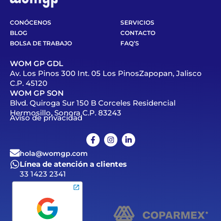
CONÓCENOS
SERVICIOS
BLOG
CONTACTO
BOLSA DE TRABAJO
FAQ’S
WOM GP GDL
Av. Los Pinos 300 Int. 05 Los PinosZapopan, Jalisco
C.P. 45120
WOM GP SON
Blvd. Quiroga Sur 150 B Corceles Residencial
Hermosillo, Sonora C.P. 83243
Aviso de privacidad
hola@womgp.com
Línea de atención a clientes
33 1423 2341