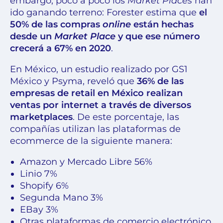
embargo, poco a poco los
Market Places
han
ido ganando terreno: Forester estima que
el
50% de las compras
online
están hechas
desde un
Market Place
y que ese número
crecerá a 67% en 2020
.
En México, un estudio realizado por GS1
México y Psyma, reveló que
36% de las
empresas de retail en México realizan
ventas por internet a través de diversos
marketplaces
. De este porcentaje, las
compañías utilizan las plataformas de
ecommerce de la siguiente manera:
Amazon y Mercado Libre 56%
Linio 7%
Shopify 6%
Segunda Mano 3%
EBay 3%
Otras plataformas de comercio electrónico