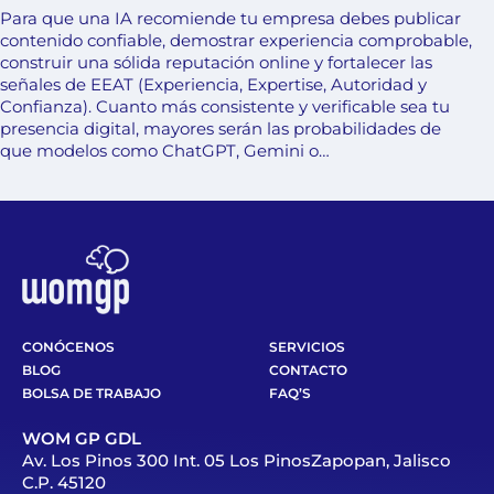
Para que una IA recomiende tu empresa debes publicar
contenido confiable, demostrar experiencia comprobable,
construir una sólida reputación online y fortalecer las
señales de EEAT (Experiencia, Expertise, Autoridad y
Confianza). Cuanto más consistente y verificable sea tu
presencia digital, mayores serán las probabilidades de
que modelos como ChatGPT, Gemini o…
CONÓCENOS
SERVICIOS
BLOG
CONTACTO
BOLSA DE TRABAJO
FAQ’S
WOM GP GDL
Av. Los Pinos 300 Int. 05 Los PinosZapopan, Jalisco
C.P. 45120