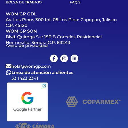
BOLSA DE TRABAJO
FAQ’S
WOM GP GDL
Av. Los Pinos 300 Int. 05 Los PinosZapopan, Jalisco
C.P. 45120
WOM GP SON
Blvd. Quiroga Sur 150 B Corceles Residencial
Hermosillo, Sonora C.P. 83243
Aviso de privacidad
hola@womgp.com
Línea de atención a clientes
33 1423 2341