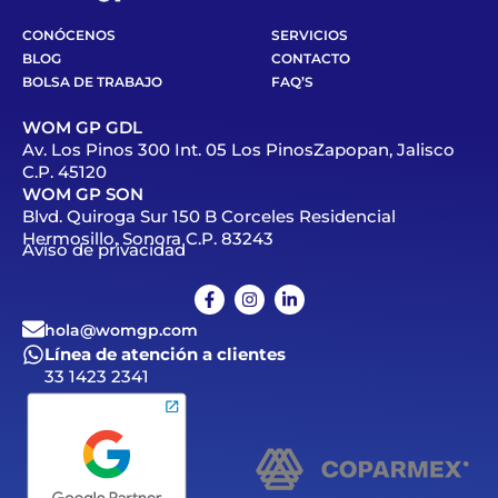
CONÓCENOS
SERVICIOS
BLOG
CONTACTO
BOLSA DE TRABAJO
FAQ’S
WOM GP GDL
Av. Los Pinos 300 Int. 05 Los PinosZapopan, Jalisco
C.P. 45120
WOM GP SON
Blvd. Quiroga Sur 150 B Corceles Residencial
Hermosillo, Sonora C.P. 83243
Aviso de privacidad
hola@womgp.com
Línea de atención a clientes
33 1423 2341