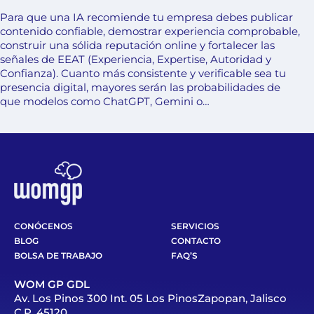
Para que una IA recomiende tu empresa debes publicar
contenido confiable, demostrar experiencia comprobable,
construir una sólida reputación online y fortalecer las
señales de EEAT (Experiencia, Expertise, Autoridad y
Confianza). Cuanto más consistente y verificable sea tu
presencia digital, mayores serán las probabilidades de
que modelos como ChatGPT, Gemini o…
CONÓCENOS
SERVICIOS
BLOG
CONTACTO
BOLSA DE TRABAJO
FAQ’S
WOM GP GDL
Av. Los Pinos 300 Int. 05 Los PinosZapopan, Jalisco
C.P. 45120