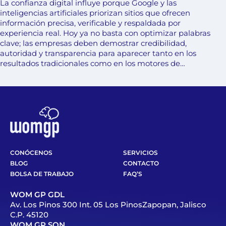
La confianza digital influye porque Google y las
inteligencias artificiales priorizan sitios que ofrecen
información precisa, verificable y respaldada por
experiencia real. Hoy ya no basta con optimizar palabras
clave; las empresas deben demostrar credibilidad,
autoridad y transparencia para aparecer tanto en los
resultados tradicionales como en los motores de…
CONÓCENOS
SERVICIOS
BLOG
CONTACTO
BOLSA DE TRABAJO
FAQ’S
WOM GP GDL
Av. Los Pinos 300 Int. 05 Los PinosZapopan, Jalisco
C.P. 45120
WOM GP SON